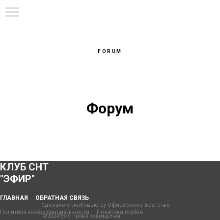
СНТ «ЭФИР»
FORUM
Форум
КЛУБ СНТ
"ЭФИР"
ГЛАВНАЯ
ОБРАТНАЯ СВЯЗЬ
Сделано с любовью by Офицерское Братство
Политика конфиденциальности
Политика cookie
©2024 Все права защищены