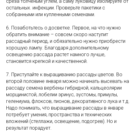
среза толченым углем, а саму луковицу изолируйте от
остальных. инфекции. Проверьте пакетики с
собранными или купленными семенами.
6. Позаботьтесь о досветке. Первое, на что нужно
обратить внимание – совсем скоро наступит
рассадный период, и обязательно нужно приобрести
хорошую лампу. Благодаря дополнительному
освещению рассада растет намного лучше,
становится крепкой и качественной.
7. Приступайте к выращиванию рассады цветов. Во
второй половине января можно начинать высевать на
рассаду семена вербены гибридной, кальцеолярии
морщинистой, лобелии эринус, эустомы, примулы,
гелениума, флоксов, пионов, декоративного лука и т.д.
Надо понимать, что выращивание рассады в январе
потребует умения, пространства и технических
вложений (стеллажи, освещение, подогрев). Но и
результат порадует.