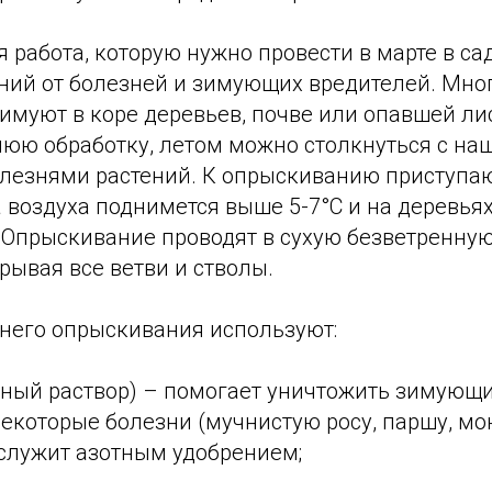
 работа, которую нужно провести в марте в сад
ений от болезней и зимующих вредителей. Мно
имуют в коре деревьев, почве или опавшей лис
нюю обработку, летом можно столкнуться с на
олезнями растений. К опрыскиванию приступаю
 воздуха поднимется выше 5-7°С и на деревья
 Опрыскивание проводят в сухую безветренную
ывая все ветви и стволы.
него опрыскивания используют:
-ный раствор) – помогает уничтожить зимующи
екоторые болезни (мучнистую росу, паршу, мон
служит азотным удобрением;