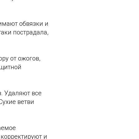
имают обвязки и
таки пострадала,
ру от ожогов,
ащитной
. Удаляют все
Сухие ветви
аемое
 корректируют и