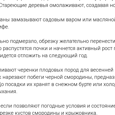
Стареющие деревья омолаживают, создавая но
раны замазывают садовым варом или масляной
ифе.
ьно подмерзло, обрезку желательно перенести 
 распустятся почки и начнется активный рост 
идется отложить на следующий год.
вливают черенки плодовых пород для весенней
к нарезают побеги черной смородины, предна
о посадки их хранят в снежном бурте или хол
ыхания.
 если позволяют погодные условия и состояние
брезке кустов смородины и крыжовника.