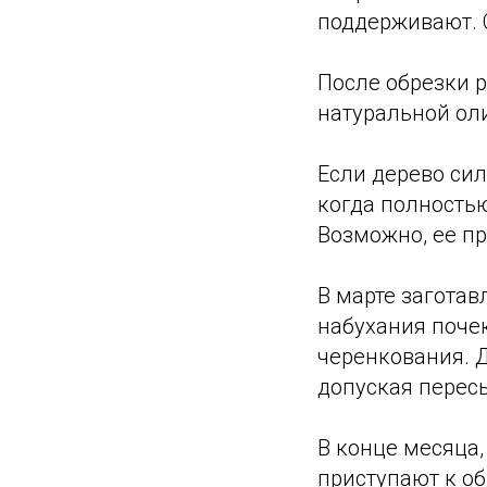
поддерживают. 
После обрезки 
натуральной ол
Если дерево сил
когда полностью
Возможно, ее пр
В марте загота
набухания поче
черенкования. Д
допуская перес
В конце месяца,
приступают к о