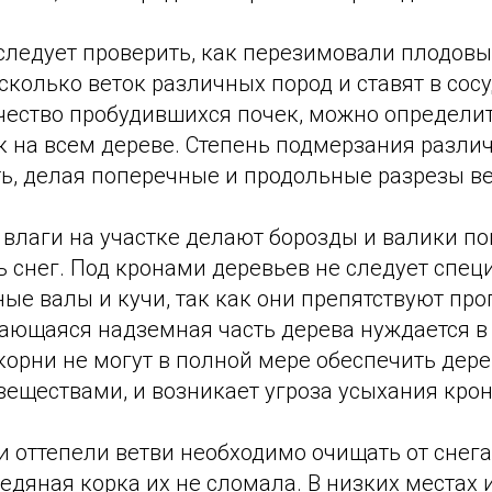
следует проверить, как перезимовали плодовы
сколько веток различных пород и ставят в сосу
чество пробудившихся почек, можно определи
 на всем дереве. Степень подмерзания разли
ь, делая поперечные и продольные разрезы ве
влаги на участке делают борозды и валики по
 снег. Под кронами деревьев не следует спец
ые валы и кучи, так как они препятствуют пр
ающаяся надземная часть дерева нуждается в 
корни не могут в полной мере обеспечить дер
еществами, и возникает угроза усыхания крон
 оттепели ветви необходимо очищать от снега
дяная корка их не сломала. В низких местах и