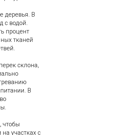
е деревья. В
д с водой.
ть процент
чных тканей
твей.
перек склона,
иально
огреванию
питании. В
ево
ы.
, чтобы
 на участках с