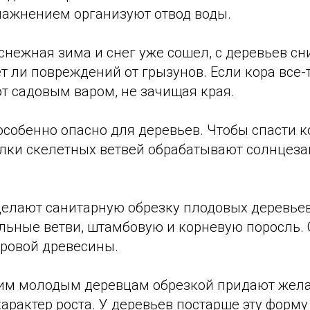
ажнением организуют отвод воды.
снежная зима и снег уже сошел, с деревьев сн
т ли повреждений от грызунов. Если кора все-
т садовым варом, не зачищая края.
особенно опасно для деревьев. Чтобы спасти ко
лки скелетных ветвей обрабатывают солнцез
делают санитарную обрезку плодовых деревьев
льные ветви, штамбовую и корневую поросль. 
оровой древесины.
им молодым деревцам обрезкой придают жел
арактер роста. У деревьев постарше эту форму