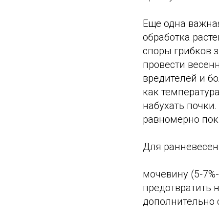
Еще одна важная
обработка раст
споры грибков з
провести весен
вредителей и б
как температура
набухать почки.
равномерно покр
Для ранневесен
мочевину (5-7%
предотвратить н
дополнительно 