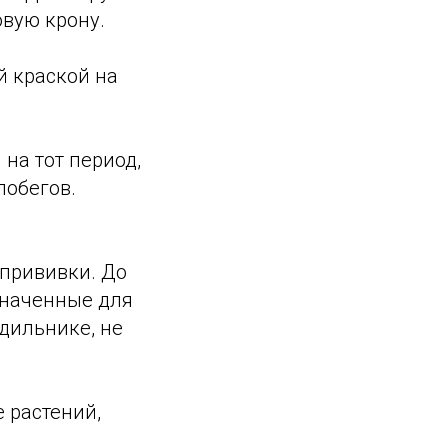
вую крону.
 краской на
на тот период,
побегов.
 прививки. До
значенные для
одильнике, не
 растений,