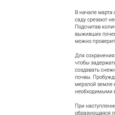
В начале марта 
саду срезают не
Подсчитав коли
выживших почек
можно проверит
Для сохранения 
чтобы задержать
создавать снежн
почвы. Пробужд
мерзлой земле 
необходимыми в
При наступлении
образующаяся ле