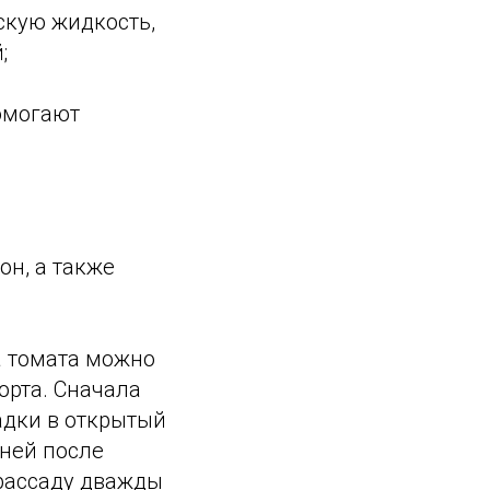
скую жидкость,
;
омогают
он, а также
а томата можно
сорта. Сначала
адки в открытый
дней после
рассаду дважды