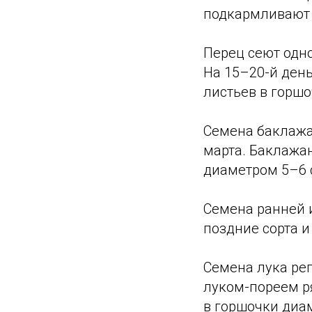
подкармливают
Перец сеют одн
На 15–20-й день
листьев в горш
Семена баклажа
марта. Баклажа
диаметром 5–6 
Семена ранней и
поздние сорта и
Семена лука ре
луком-пореем ря
в горшочки диа