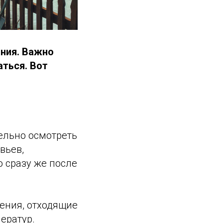
ания. Важно
аться. Вот
тельно осмотреть
вьев,
о сразу же после
тения, отходящие
ератур.