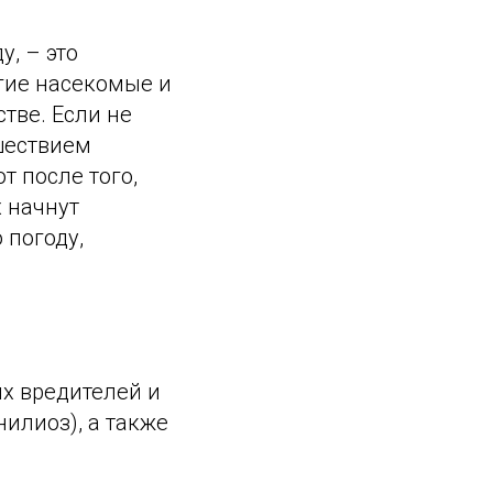
у, – это
гие насекомые и
тве. Если не
шествием
т после того,
х начнут
 погоду,
х вредителей и
илиоз), а также