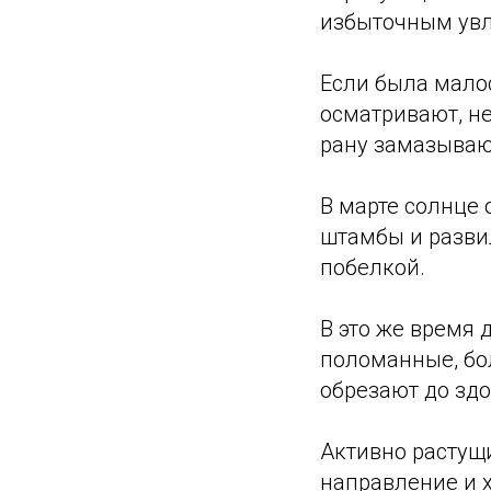
избыточным увл
Если была мало
осматривают, не
рану замазываю
В марте солнце 
штамбы и разви
побелкой.
В это же время 
поломанные, бо
обрезают до зд
Активно растущ
направление и х