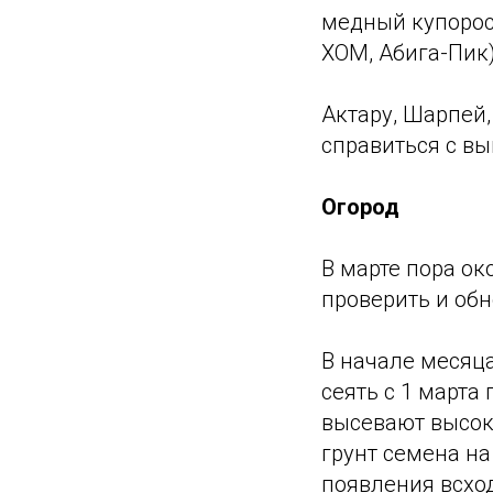
медный купорос
ХОМ, Абига-Пик
Актару, Шарпей
справиться с в
Огород
В марте пора ок
проверить и об
В начале месяц
сеять с 1 марта
высевают высок
грунт семена на
появления всхо