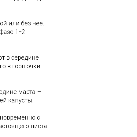
й или без нее.
фазе 1−2
т в середине
го в горшочки
редине марта –
ей капусты.
дновременно с
астоящего листа