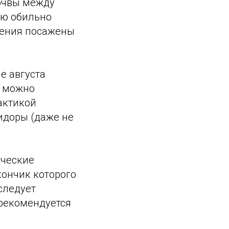
почвы между
лю обильно
стения посажены
е августа
о можно
актикой
идоры (даже не
ические
кончик которого
следует
 рекомендуется