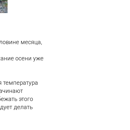
оловине месяца,
хание осени уже
я температура
начинают
бежать этого
дует делать