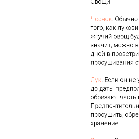
Овощи
Чеснок
. Обычно
того, как луков
жгучий овощ бу
значит, можно в
дней в проветр
просушивания ст
Лук
. Если он не
до даты предпо
обрезают часть 
Предпочтительне
просушить, обре
хранение.