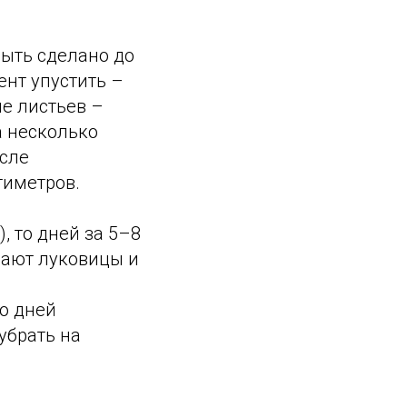
быть сделано до
ент упустить –
е листьев –
а несколько
сле
тиметров.
), то дней за 5–8
мают луковицы и
ко дней
убрать на