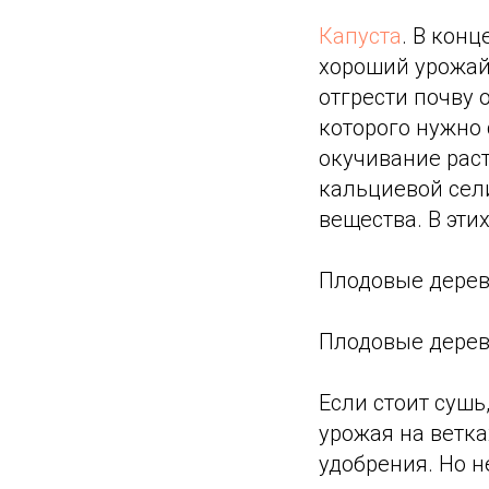
Капуста
. В конц
хороший урожай
отгрести почву 
которого нужно 
окучивание раст
кальциевой сели
вещества. В эти
Плодовые дерев
Плодовые дере
Если стоит сушь
урожая на ветка
удобрения. Но н