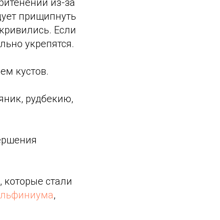
ритенении из-за
едует прищипнуть
скривились. Если
ельно укрепятся.
ем кустов.
вяник, рудбекию,
вершения
, которые стали
ельфиниума
,