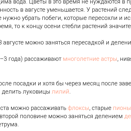
ма вода. Цветы в это время не нуждаются в п
енность в августе уменьшается. У растений сл
 нужно убрать побеги, которые пересохли и и
ремя, то к концу осени стебли растений значит
 августе можно заняться пересадкой и делени
–3 года) рассаживают
многолетние астры
, ни
осле посадки и хотя бы через месяц после за
 делить луковицы
лилий
.
уста можно рассаживать
флоксы
, старые
пионы
о второй половине можно заняться делением
д
етрума.