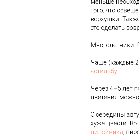
меньше необходи
того, что освещ
верхушки. Также
это сделать вов
Многолетники. В
Чаще (каждые 2
астильбу
.
Через 4–5 лет п
цветения можно
С середины авг
хуже цвести. В
лилейника
, пир