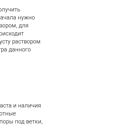
получить
начала нужно
твором, для
роисходит
усту раствором
тра данного
раста и наличия
зотные
поры под ветки,