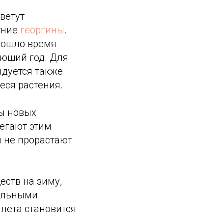
ветут
тние
георгины
.
одошло время
ующий год. Для
ндуется также
еся растения.
цы новых
регают этим
й не прорастают
еств на зиму,
ральными
 лета становится