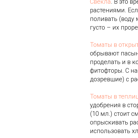
Свекла
. В это 
растениями. Есл
поливать (воду
густо – их прор
Томаты в откры
обрывают пасынк
проделать и в 
фитофторы. С н
дозревшие) с ра
Томаты в тепли
удобрения в сто
(10 мл.) стоит 
опрыскивать ра
использовать х