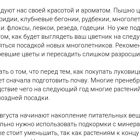
дуют нас своей красотой и ароматом. Пышно ц
гридии, клубневые бегонии, рудбекии, многоле
и: флоксы, левкои, резеда, годеции. Но уже п
том, как будет выглядеть ваш цветник на след
няться посадкой новых многолетников. Рекоме
ревшие цветы и пересадить слишком разросши
ть о том, что перед тем, как покупать лукови
ет сначала подготовить почву. Многие пренеб
дствие чего на следующий год многие растени
поздней посадки.
августа начинают накопление питательных вещ
ельно нужно использовать подкормки с мине
е стоит уменьшить, так как растениям к концу