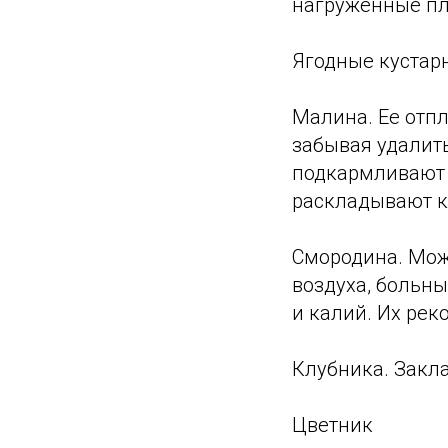
нагруженные п
Ягодные кустар
Малина. Ее отпл
забывая удалить
подкармливают 
раскладывают к
Смородина. Мож
воздуха, больны
и калий. Их рек
Клубника. Закл
Цветник