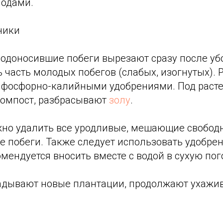
лодами.
ники
одоносившие побеги вырезают сразу после убо
 часть молодых побегов (слабых, изогнутых). 
фосфорно-калийными удобрениями. Под раст
омпост, разбрасывают
золу
.
но удалить все уродливые, мешающие свобод
е побеги. Также следует использовать удобре
омендуется вносить вместе с водой в сухую пог
адывают новые плантации, продолжают ухажив