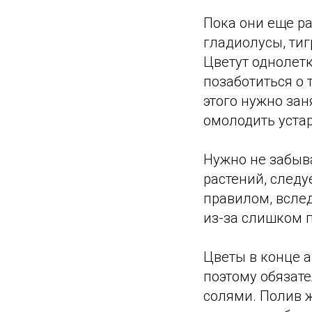
Пока они еще ра
гладиолусы, ти
Цветут однолетк
позаботиться о 
этого нужно за
омолодить уста
Нужно не забыва
растений, следу
правилом, всле
из-за слишком 
Цветы в конце 
поэтому обязат
солями. Полив ж