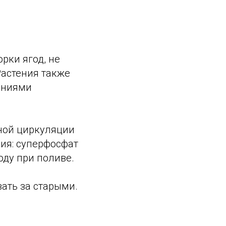
рки ягод, не
Растения также
ениями
ной циркуляции
ния: суперфосфат
оду при поливе.
ать за старыми.