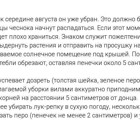
 к середине августа он уже убран. Это должно 
ицы чеснока начнут распадаться. Если этот мом
дет плохо храниться. Знаком служит пожелтени
ыдернуть растения и отправить на просушку н
иваемое солнечное помещение под крышей. По
ебли обрезают, оставляя пенечки около 5 сан
 успевает дозреть (толстая шейка, зеленое перо
лагаемой уборки вилами аккуратно приподни
корней на расстоянии 5 сантиметров от донца.
е убирать лук-репку в сухую погоду, несколь
зать перо (пенечек не менее 2 сантиметров) и 