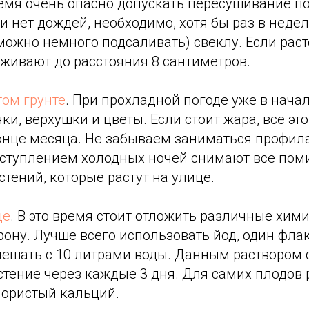
время очень опасно допускать пересушивание 
и нет дождей, необходимо, хотя бы раз в неде
 можно немного подсаливать) свеклу. Если ра
еживают до расстояния 8 сантиметров.
том грунте
. При прохладной погоде уже в начал
и, верхушки и цветы. Если стоит жара, все эт
конце месяца. Не забываем заниматься профил
аступлением холодных ночей снимают все пом
стений, которые растут на улице.
це
. В это время стоит отложить различные хим
рону. Лучше всего использовать йод, один фла
смешать с 10 литрами воды. Данным раствором 
стение через каждые 3 дня. Для самих плодов
лористый кальций.