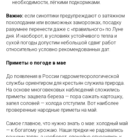
необходимости, лёгкими подкормками.
Важно:
если синоптики предупреждают о затяжном
похолодании или возможных заморозках, посадку
разумнее перенести даже с «правильного» по Луне
дня. И наоборот, в условиях устойчивого тепла и
сухой погоды допустим небольшой сдвиг работ
относительно условно рекомендованных дат.
Приметы о погоде в мае
До появления в России гидрометеорологической
службы ориентиром для крестьян служила природа.
На основе многовековых наблюдений сложились
приметы: зацвела береза — пора сажать картошку,
запел соловей — холода отступили. Вот наиболее
проверенные народные приметы на май.
Самое главное, что нужно знать о мае: холодный май
— к богатому урожаю. Наши предки не радовались
раннему теплу, а наоборот, спокойно относились к