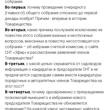
собрания.
Во-первых
, почему проведение очередного
(главного!) общего собрания отложено до первой
декады ноября? Причем - впервые в истории
Товарищества.
Во-вторых
, какие причины послужили исключению из
повестки этого собрания важных и неотложных
вопросов, внесенных в повестку несостоявшегося
собрания – об избрании счетной комиссии, о сайте
СНТ «Эфир» и рассмотрении заявлений членов
Товарищества?
В-третьих
, с какой целью скрывается от садоводов
информация о кандидатах в председатели СНТ и не
предлагается садоводам самим внести кандидатуры
порядочных и авторитетных членов Товарищества на
этот пост?
В-четвертых
, почему одновременно с прекращением
полномочий нынешнего и избранием нового
председателя Товарищества не обновляется
правление? На каждой улице, несомненно, найдутся