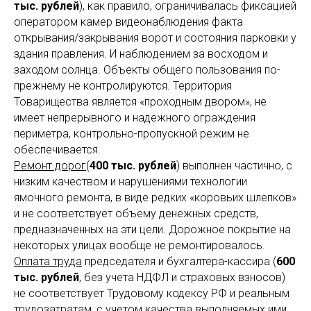
тыс. рублей
), как правило, ограничивалась фиксацией
оператором камер видеонаблюдения факта
открывания/закрывания ворот и состояния парковки у
здания правления. И наблюдением за восходом и
заходом солнца. Объекты общего пользования по-
прежнему не контролируются. Территория
Товарищества является «проходным двором», не
имеет непрерывного и надежного ограждения
периметра, контрольно-пропускной режим не
обеспечивается.
Ремонт дорог
(
400 тыс. рублей
) выполнен частично, с
низким качеством и нарушениями технологии
ямочного ремонта, в виде редких «коровьих шлепков»
и не соответствует объему денежных средств,
предназначенных на эти цели. Дорожное покрытие на
некоторых улицах вообще не ремонтировалось.
Оплата труда
председателя и бухгалтера-кассира (
600
тыс. рублей
, без учета НДФЛ и страховых взносов)
не соответствует Трудовому кодексу РФ и реальным
трудозатратам, с учетом качества выполняемых ими