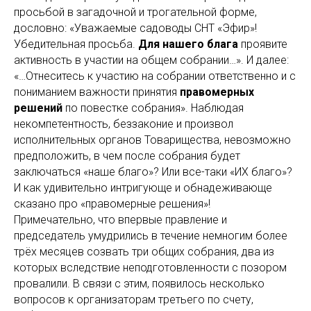
просьбой в загадочной и трогательной форме,
дословно: «Уважаемые садоводы СНТ «Эфир»!
Убедительная просьба.
Для нашего блага
проявите
активность в участии на общем собрании…». И далее:
«…Отнеситесь к участию на собрании ответственно и с
пониманием важности принятия
правомерных
решений
по повестке собрания». Наблюдая
некомпетентность, беззаконие и произвол
исполнительных органов Товарищества, невозможно
предположить, в чем после собрания будет
заключаться «наше благо»? Или все-таки «ИХ благо»?
И как удивительно интригующе и обнадеживающе
сказано про «правомерные решения»!
Примечательно, что впервые правление и
председатель умудрились в течение немногим более
трёх месяцев созвать три общих собрания, два из
которых вследствие неподготовленности с позором
провалили. В связи с этим, появилось несколько
вопросов к организаторам третьего по счету,