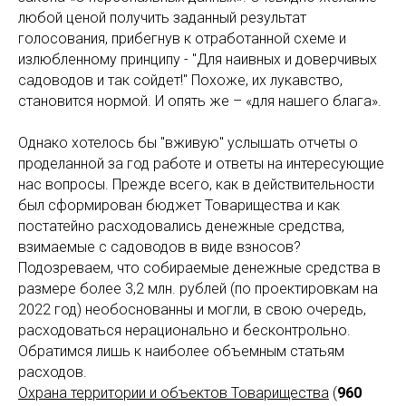
любой ценой получить заданный результат
голосования, прибегнув к отработанной схеме и
излюбленному принципу - "Для наивных и доверчивых
садоводов и так сойдет!" Похоже, их лукавство,
становится нормой. И опять же – «для нашего блага».
Однако хотелось бы "вживую" услышать отчеты о
проделанной за год работе и ответы на интересующие
нас вопросы. Прежде всего, как в действительности
был сформирован бюджет Товарищества и как
постатейно расходовались денежные средства,
взимаемые с садоводов в виде взносов?
Подозреваем, что собираемые денежные средства в
размере более 3,2 млн. рублей (по проектировкам на
2022 год) необоснованны и могли, в свою очередь,
расходоваться нерационально и бесконтрольно.
Обратимся лишь к наиболее объемным статьям
расходов.
Охрана территории и объектов Товарищества
(
960