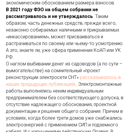
экономическим обоснованием размера взносов.
В 2021 году ФЭО на общем собрании не
рассматривалось и не утверждалось
. Таким
образом, часть денежных средств, прежде всего,
незаконно собираемых наличными и прикрываемых
«инкассированием», может присваиваться и
растрачиваться по своему или чьему-то усмотрению.
А это, знаете ли, уже сфера применения КоАП или УК
РФ.
О наглом выбивании денег из садоводов (а по сути –
вымогательстве) на сомнительный «проект
реконструкции электросети СНТ»
рассказывалось в
наших предыдущих публикациях
. Электромонтажные
работы выполнялись неким индивидуальным
предпринимателем без соответствующего допуска, в
отсутствие надлежащего обоснования, проектной
документации и решения общего собрания. Причем в
условиях, когда более трети домов уже снабжались
электроэнергией с применением СИП и подземного
кабеля. И с нарушениями действующих Правил. В