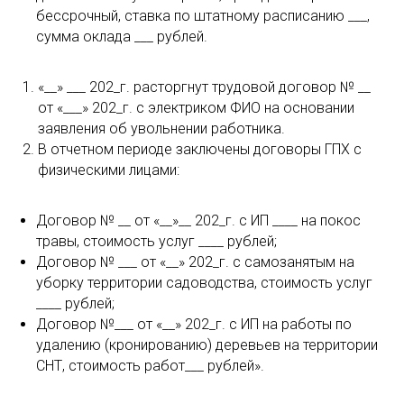
бессрочный, ставка по штатному расписанию ___,
сумма оклада ___ рублей.
«__» ___ 202_г. расторгнут трудовой договор № __
от «___» 202_г. с электриком ФИО на основании
заявления об увольнении работника.
В отчетном периоде заключены договоры ГПХ с
физическими лицами:
Договор № __ от «__»__ 202_г. с ИП ____ на покос
травы, стоимость услуг ____ рублей;
Договор № ___ от «__» 202_г. с самозанятым на
уборку территории садоводства, стоимость услуг
____ рублей;
Договор №___ от «__» 202_г. с ИП на работы по
удалению (кронированию) деревьев на территории
СНТ, стоимость работ___ рублей».