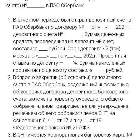
счета) №________ в ПАО Сбербанк.
В отчетном периоде был открыт депозитный счет в
ПАО Сбербанк по договору №___ от «__» ___ 202_г.
депозитного счета №________ . Сумма денежных
средств, переведенная на депозитный счет,
составила ____ рублей. Срок депозита - 3 (три)
месяца с «____» ___ по «___»___ 202_г. Процентная
ставка по депозиту — ____%. Сумма начисленных
процентов по депозиту составила _____ рублей.
Вопрос о закрытии (об открытии) депозитного
счета в ПАО Сбербанк, содержащий информацию
об условиях договора депозитного банковского
счета, включен в повестку очередного общего
собрания членов товарищества для утверждения
решением общего собрания членов СНТ, на
основании п.8, ч.1, ст.17 и п.4,ч.1, ст.19
Федерального закона № 217-ФЗ.
В СНТ имеется корпоративная банковская карта №