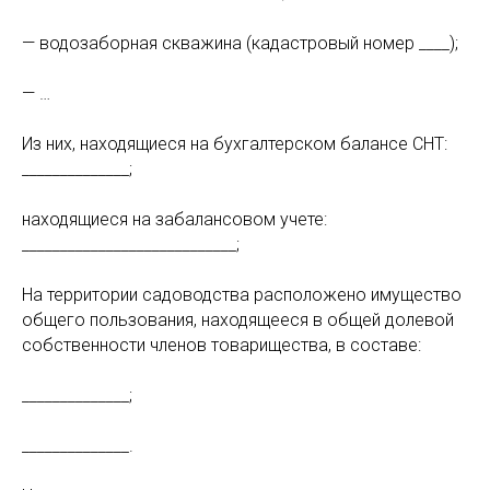
— водозаборная скважина (кадастровый номер ____);
— …
Из них, находящиеся на бухгалтерском балансе СНТ:
______________;
находящиеся на забалансовом учете:
____________________________;
На территории садоводства расположено имущество
общего пользования, находящееся в общей долевой
собственности членов товарищества, в составе:
______________;
______________.