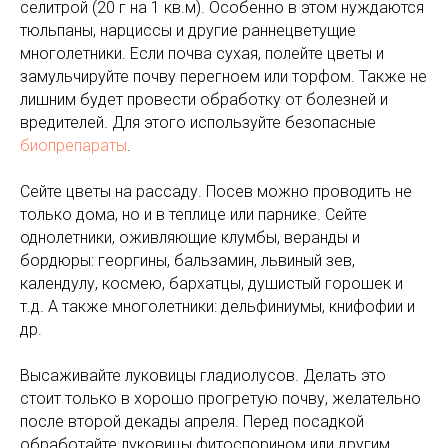
селитрой (20 г на 1 кв.м). Особенно в этом нуждаются
тюльпаны, нарциссы и другие раннецветущие
многолетники. Если почва сухая, полейте цветы и
замульчируйте почву перегноем или торфом. Также не
лишним будет провести обработку от болезней и
вредителей. Для этого используйте безопасные
биопрепараты
.
Сейте
цветы на рассаду. Посев можно проводить не
только дома, но и в теплице или парнике. Сейте
однолетники, оживляющие клумбы, веранды и
бордюры: георгины, бальзамин, львиный зев,
календулу, космею, бархатцы, душистый горошек и
т.д. А также многолетники: дельфиниумы, книфофии и
др.
Высаживайте луковицы гладиолусов. Делать это
стоит только в хорошо прогретую почву, желательно
после второй декады апреля. Перед посадкой
обработайте луковицы фитоспорином или другим