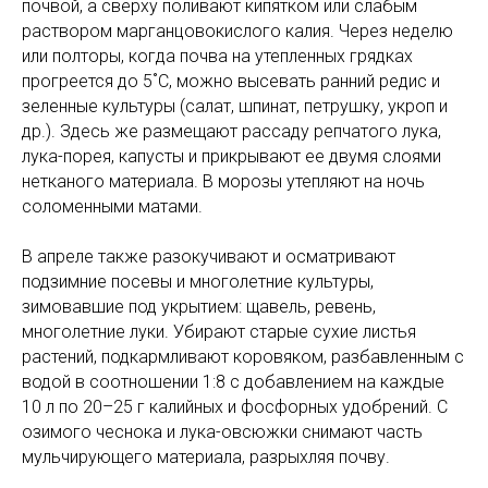
почвой, а сверху поливают кипятком или слабым
раствором марганцовокислого калия. Через неделю
или полторы, когда почва на утепленных грядках
прогреется до 5˚С, можно высевать ранний редис и
зеленные культуры (салат, шпинат, петрушку, укроп и
др.). Здесь же размещают рассаду репчатого лука,
лука-порея, капусты и прикрывают ее двумя слоями
нетканого материала. В морозы утепляют на ночь
соломенными матами.
В апреле также разокучивают и осматривают
подзимние посевы и многолетние культуры,
зимовавшие под укрытием: щавель, ревень,
многолетние луки. Убирают старые сухие листья
растений, подкармливают коровяком, разбавленным с
водой в соотношении 1:8 с добавлением на каждые
10 л по 20–25 г калийных и фосфорных удобрений. С
озимого чеснока и лука-овсюжки снимают часть
мульчирующего материала, разрыхляя почву.