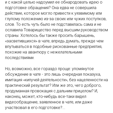
и с какой целью надоумил ее обнародовать идею о
подготовке обращения? Она едва не совершила
действие, которое могло привести к уязвимому или
глупому положению из-за своих или чужих поступков,
слов. То есть чуть было не подставилась сама и не
ославила Товарищество перед высшим руководством
страны. Хотелось бы также просить барышень,
«засветившихся» в чате, впредь думать, прежде чем
впутываться в подобные рискованные предприятия,
похожие на авантюру с нежелательными
последствиями.
Но, возможно, все гораздо проще: упомянутое
обсуждение в чате - это лишь очередная показуха,
имитация «кипучей деятельности», без нацеленности на
практический результат? Или же это, чего доброго,
продуманная провокация с дальним прицелом? И,
наконец, может, кто-нибудь все-таки видел
видеообращение, заявленное в чате, или даже
участвовал в его подготовке?...