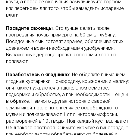
круги, а после ее окончания замульчируйте торфом
или перегноем для того, чтобы замедлить испарение
влаги.
Посадите саженцы
. Это лучше делать после
прогревания почвы примерно на 50 см в глубину.
Посадочные ямы готовят заранее, обеспечивают их
дренажем и всеми необходимыми удобрениями.
Высаженные деревца крепят к опорам и хорошо
поливают.
Позаботьтесь о ягодниках
. Не обделите вниманием
ягодные кустарники – смородину, крыжовник и малину:
они также нуждаются в тщательном осмотре,
подкормке и обработке, а при необходимости – еще и
в обрезке. Немного другая история с садовой
земляникой: после потепления ее освобождают от
мульчи и подкармливают 1 ст.л. нитроаммофоски,
растворенной в 10 л воды. Под каждый куст выливают
0,5 л такого раствора. Снимите укрытие с винограда, а
при необходимости обрабатывают от болезней и