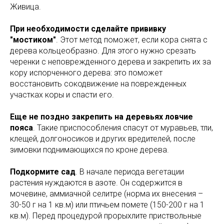
Живица.
При необходимости сделайте прививку
"мостиком"
. Этот метод поможет, если кора снята с
дерева кольцеобразно. Для этого нужно срезать
черенки с неповрежденного дерева и закрепить их за
кору испорченного дерева: это поможет
восстановить сокодвижение на поврежденных
участках коры и спасти его.
Еще не поздно закрепить на деревьях ловчие
пояса
. Такие приспособления спасут от муравьев, тли,
клещей, долгоносиков и других вредителей, после
зимовки поднимающихся по кроне дерева.
Подкормите сад
. В начале периода вегетации
растения нуждаются в азоте. Он содержится в
мочевине, аммиачной селитре (норма их внесения –
30-50 г на 1 кв.м) или птичьем помете (150-200 г на 1
кв.м). Перед процедурой прорыхлите приствольные