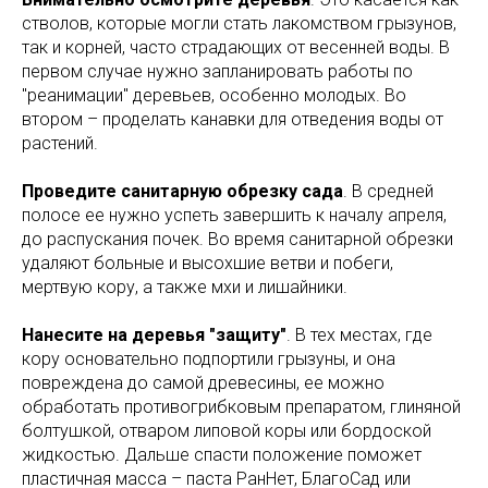
стволов, которые могли стать лакомством грызунов,
так и корней, часто страдающих от весенней воды. В
первом случае нужно запланировать работы по
"реанимации" деревьев, особенно молодых. Во
втором – проделать канавки для отведения воды от
растений.
Проведите санитарную обрезку сада
. В средней
полосе ее нужно успеть завершить к началу апреля,
до распускания почек. Во время санитарной обрезки
удаляют больные и высохшие ветви и побеги,
мертвую кору, а также мхи и лишайники.
Нанесите на деревья "защиту"
. В тех местах, где
кору основательно подпортили грызуны, и она
повреждена до самой древесины, ее можно
обработать противогрибковым препаратом, глиняной
болтушкой, отваром липовой коры или бордоской
жидкостью. Дальше спасти положение поможет
пластичная масса – паста РанНет, БлагоСад или