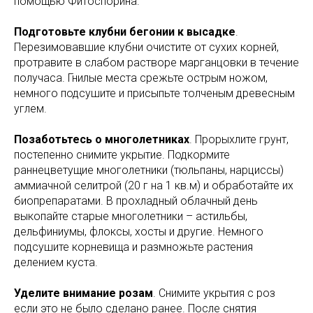
помощью Фитоспорина.
Подготовьте клубни бегонии к высадке
.
Перезимовавшие клубни очистите от сухих корней,
протравите в слабом растворе марганцовки в течение
получаса. Гнилые места срежьте острым ножом,
немного подсушите и присыпьте толченым древесным
углем.
Позаботьтесь о многолетниках
. Прорыхлите грунт,
постепенно снимите укрытие. Подкормите
раннецветущие многолетники (тюльпаны, нарциссы)
аммиачной селитрой (20 г на 1 кв.м) и обработайте их
биопрепаратами. В прохладный облачный день
выкопайте старые многолетники – астильбы,
дельфиниумы, флоксы, хосты и другие. Немного
подсушите корневища и размножьте растения
делением куста.
Уделите внимание розам
. Снимите укрытия с роз
если это не было сделано ранее. После снятия