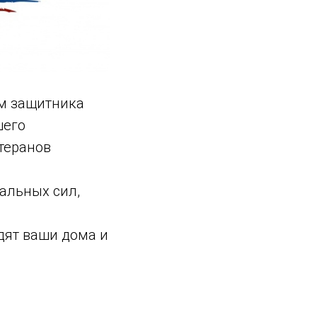
ём защитника
шего
теранов
альных сил,
дят ваши дома и