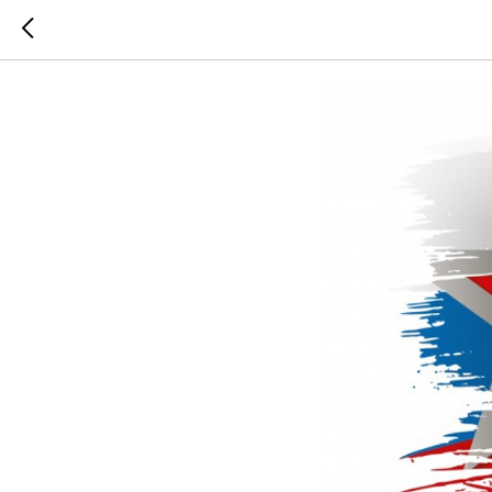
С Днём з