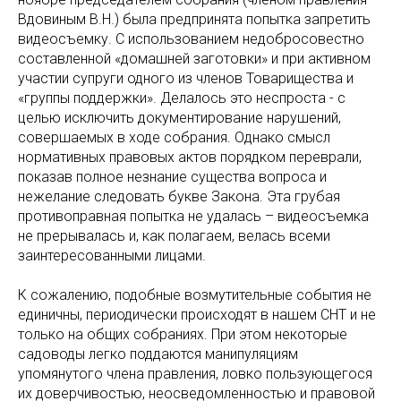
Вдовиным В.Н.) была предпринята попытка запретить
видеосъемку. С использованием недобросовестно
составленной «домашней заготовки» и при активном
участии супруги одного из членов Товарищества и
«группы поддержки». Делалось это неспроста - с
целью исключить документирование нарушений,
совершаемых в ходе собрания. Однако смысл
нормативных правовых актов порядком переврали,
показав полное незнание существа вопроса и
нежелание следовать букве Закона. Эта грубая
противоправная попытка не удалась – видеосъемка
не прерывалась и, как полагаем, велась всеми
заинтересованными лицами.
К сожалению, подобные возмутительные события не
единичны, периодически происходят в нашем СНТ и не
только на общих собраниях. При этом некоторые
садоводы легко поддаются манипуляциям
упомянутого члена правления, ловко пользующегося
их доверчивостью, неосведомленностью и правовой