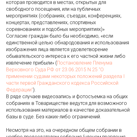
которая проводится в местах, открытых для
свободного посещения, или на публичных
мероприятиях (собраниях, съездах, конференциях,
концертах, представлениях, спортивных
соревнованиях и подобных мероприятиях)»
Согласие граждан было бы необходимо, «если
единственной целью обнародования и использования
изображения лица является удовлетворение
обывательского интереса к его частной жизни либо
извлечение прибыли» (
Постановление Пленума
Верховного Суда РФ от 23.06.2015 N 25 "О
применении судами некоторых положений раздела I
части первой Гражданского кодекса Российской
Федерации"
).
В ряде случаев видеозапись и фотосъемка на общих
собраниях в Товариществе ведутся для возможного
использования материалов в качестве доказательной
базы в суде. Без каких-либо ограничений.
Несмотря на это, на очередном общем собрании в
ноябре председателем собрания (членом правления