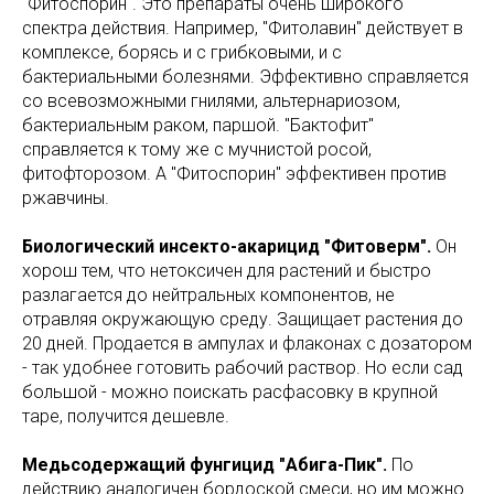
"Фитоспорин". Это препараты очень широкого
спектра действия. Например, "Фитолавин" действует в
комплексе, борясь и с грибковыми, и с
бактериальными болезнями. Эффективно справляется
со всевозможными гнилями, альтернариозом,
бактериальным раком, паршой. "Бактофит"
справляется к тому же с мучнистой росой,
фитофторозом. А "Фитоспорин" эффективен против
ржавчины.
Биологический инсекто-акарицид "Фитоверм".
Он
хорош тем, что нетоксичен для растений и быстро
разлагается до нейтральных компонентов, не
отравляя окружающую среду. Защищает растения до
20 дней. Продается в ампулах и флаконах с дозатором
- так удобнее готовить рабочий раствор. Но если сад
большой - можно поискать расфасовку в крупной
таре, получится дешевле.
Медьсодержащий фунгицид "Абига-Пик".
По
действию аналогичен бордоской смеси, но им можно