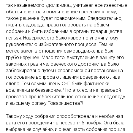
так называемого «должника», учитывая все известные
обстоятельства и сомнительные претензии к нему,
такое решение будет правомочным. Следовательно,
лишить садовода права голосовать на общем
собрании и быть избранным в органы товарищества
нельзя. Наверное, это было известно упомянутому
руководителю избирательного процесса. Тем не
менее закон в отношении самовыдвиженца был
грубо нарушен. Мало того, выступление в защиту его
законных прав и человеческого достоинства было
заблокировано путем неправомерной постановки на
голосование вопроса о лишении доверенного лица
слова. Тем самым члены СНТ были фактически
вовлечены в беззаконие. Что это, если не правовой
произвол, пренебрежительное отношение к садоводу
и высшему органу Товарищества?!
Такому ходу собрания способствовала и необычная
дата его проведения - в несезон - 5 ноября. Она была
выбрана не случайно, и очная часть собрания прошла