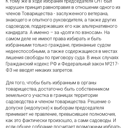
К тому же в ходе избрания председателя СНТ был
нарушен принцип равноправия в отношении одного из
членов Товарищества - заслуженного ветерана,
знающего и опытного руководителя, а также других
садоводов, поддержавших его как альтернативного
кандидата. А именно – за «долги по взносам». На
самом деле не имеют права избирать и быть
избранными только граждане, признанные судом
недееспособными, а также содержащиеся в местах
лишения свободы по приговору суда. В иных случаях
Гражданский кодекс РФ и Федеральный закон №217-
ФЗ не вводят никаких запретов.
Для того, чтобы быть избранным в органы
товарищества, достаточно быть собственником
земельного участка в границах территории
садоводства и членом товарищества. Решение о
допуске (недопуске) к выборам председателя
принимает не правление, превысившее полномочия,
как это фактически произошло, а сами садоводы. И
если общее собрание посчитает возможным избрать