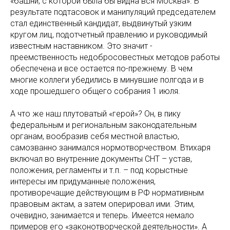
«башни, с которой была бы видна вся Москва». В
результате подтасовок и манипуляций председателем
стал единственный кандидат, выдвинутый узким
кругом лиц, подотчетный правлению и руководимый
известным наставником. Это значит -
преемственность недобросовестных методов работы
обеспечена и все остается по-прежнему. В чем
многие коллеги убедились в минувшие полгода и в
ходе прошедшего общего собрания 1 июля.
А что же наш плутоватый «герой»? Он, в пику
федеральным и региональным законодательным
органам, вообразив себя местной властью,
самозванно занимался нормотворчеством. Втихаря
включал во внутренние документы СНТ – устав,
положения, регламенты и т.п. – под корыстные
интересы им придуманные положения,
противоречащие действующим в РФ нормативным
правовым актам, а затем оперировал ими. Этим,
очевидно, занимается и теперь. Имеется немало
примеров его «законотворческой деятельности». А